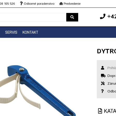
08 105 526
Odborné poradenstvo
Predvedenie
+42
SERVIS
KONTAKT
DYTRO
Prihl
Dopr
Záruč
Odbo
KAT