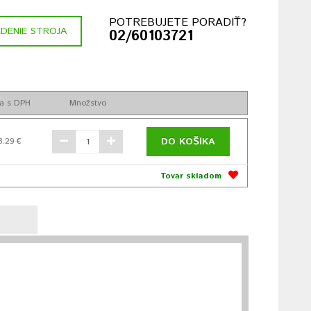
POTREBUJETE PORADIŤ?
DENIE STROJA
02/60103721
a s DPH
Množstvo
DO KOŠÍKA
8.29 €
Tovar skladom