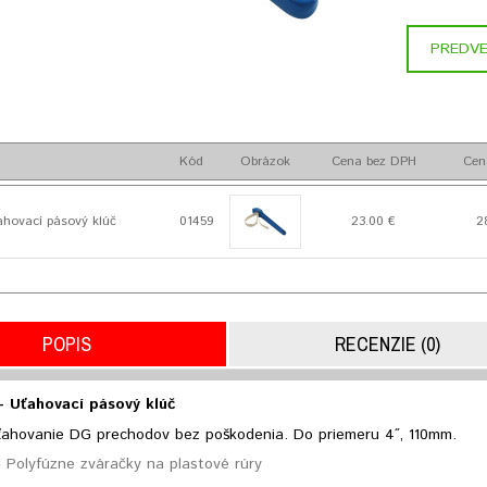
PREDVE
Kód
Obrázok
Cena bez DPH
Cen
hovací pásový klúč
01459
23.00 €
2
POPIS
RECENZIE (0)
 Uťahovací pásový klúč
uťahovanie DG prechodov bez poškodenia.
Do priemeru 4˝, 110mm.
Polyfúzne zváračky na plastové rúry