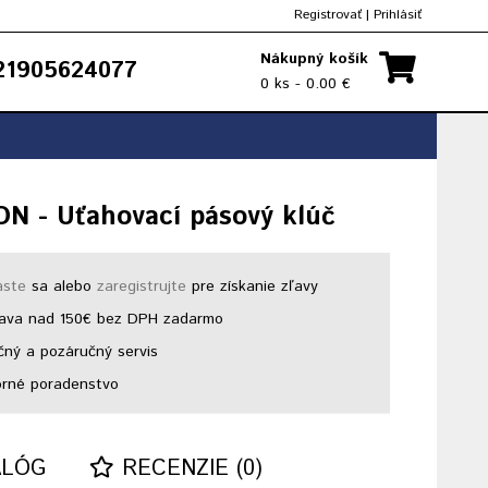
Registrovať
|
Prihlásiť
Nákupný košík
1905624077
0 ks - 0.00 €
N - Uťahovací pásový klúč
áste
sa alebo
zaregistrujte
pre získanie zľavy
ava nad 150€ bez DPH zadarmo
ný a pozáručný servis
rné poradenstvo
ALÓG
RECENZIE (0)