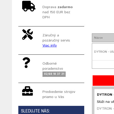
Doprava
zadarmo
nad 150 EUR bez
DPH
Záručný a
Názov
pozáručný servis
Viac info
DYTRON - Uťa
Odborné
poradenstvo
02/60 10 37 21
Predvedenie strojov
DYTRON -
priamo u Vás
Slúži na 
DYTRON - 
SLEDUJTE NÁS: