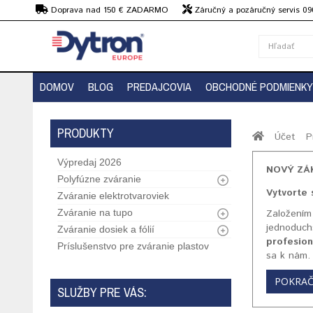
€
Doprava nad 150 € ZADARMO
Záručný a pozáručný servis 09
strojov
DOMOV
BLOG
PREDAJCOVIA
OBCHODNÉ PODMIENKY
PRODUKTY
Účet
P
Výpredaj 2026
NOVÝ ZÁ
Polyfúzne zváranie
Vytvorte 
Zváranie elektrotvaroviek
Zváranie na tupo
Založením
jednoduch
Zváranie dosiek a fólií
profesion
Príslušenstvo pre zváranie plastov
sa k nám.
POKRA
SLUŽBY PRE VÁS: