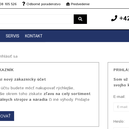
08 105 526
Odborné poradenstvo
Predvedenie
+42
SERVIS
KONTAKT
rihlásiť sa
KAZNÍK
PRIHLÁ
si nový zákaznícky účet
Som už 
svojho 
 účtu budete môcť nakupovať rýchlejšie,
šie okrem toho získate
zľavu na celý sortiment
E-mail:
álnych strojov a náradia
či iné výhody. Pridajte
ČOVAŤ
Heslo: