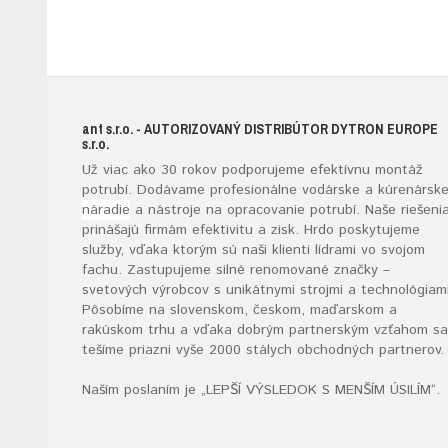
ant s.r.o.
- AUTORIZOVANÝ DISTRIBÚTOR DYTRON EUROPE
s.r.o.
Už viac ako 30 rokov podporujeme efektívnu montáž
potrubí. Dodávame profesionálne vodárske a kúrenársk
náradie
a nástroje na opracovanie potrubí. Naše riešeni
prinášajú firmám efektivitu a zisk. Hrdo poskytujeme
služby, vďaka ktorým sú naši klienti lídrami vo svojom
fachu. Zastupujeme silné renomované značky –
svetových výrobcov s unikátnymi strojmi a technológiami
Pôsobíme na slovenskom, českom, maďarskom a
rakúskom trhu a vďaka dobrým partnerským vzťahom sa
tešíme priazni vyše 2000 stálych obchodných partnerov.
Naším poslaním je „LEPŠÍ VÝSLEDOK S MENŠÍM ÚSILÍM“
.