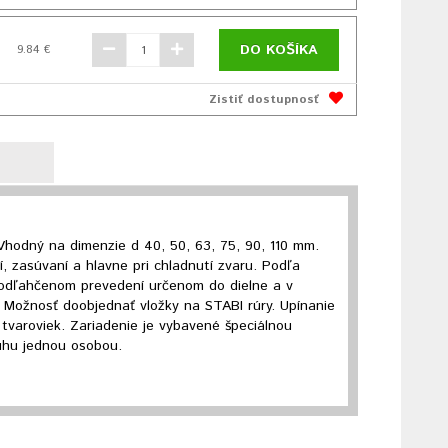
DO KOŠÍKA
9.84 €
Zistiť dostupnosť
Vhodný na dimenzie d 40, 50, 63, 75, 90, 110 mm.
í, zasúvaní a hlavne pri chladnutí zvaru. Podľa
 odľahčenom prevedení určenom do dielne a v
 Možnosť doobjednať vložky na STABI rúry. Upínanie
tvaroviek. Zariadenie je vybavené špeciálnou
uhu jednou osobou.