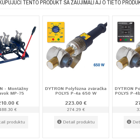
KUPUJÚCI TENTO PRODUKT SA ZAUJÍMALI AJ O TIETO PRODU
 - Montážny
DYTRON Polyfúzna zváračka
DYTRON Pol
ravok MP-75
POLYS P-4a 650 W
POLYS P-4
210.00 €
223.00 €
2
488.30 €
274.29 €
3
ail produktu
Detail produktu
Det