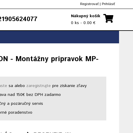
Registrovať
|
Prihlásiť
Nákupný košík
1905624077
0 ks - 0.00 €
N - Montážny prípravok MP-
áste
sa alebo
zaregistrujte
pre získanie zľavy
ava nad 150€ bez DPH zadarmo
ný a pozáručný servis
rné poradenstvo