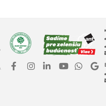
e
a
.