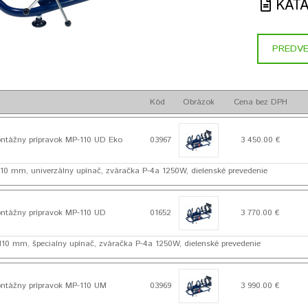
KAT
PREDVE
Kód
Obrázok
Cena bez DPH
tážny prípravok MP-110 UD Eko
03967
3 450.00 €
 110 mm, univerzálny upínač, zváračka P-4a 1250W, dielenské prevedenie
tážny prípravok MP-110 UD
01652
3 770.00 €
 110 mm, špecialny upínač, zváračka P-4a 1250W, dielenské prevedenie
tážny prípravok MP-110 UM
03969
3 990.00 €