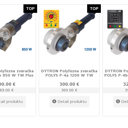
TOP
TOP
yfúzna zváračka
DYTRON Polyfúzna zváračka
DYTRON Pol
b 850 W TW Plus
POLYS P-4a 1200 W TW
POLYS P-4b
00.00 €
300.00 €
3
69.00 €
369.00 €
3
ail produktu
Detail produktu
Det