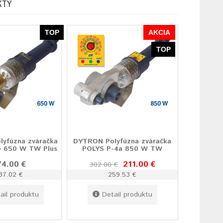
KTY
TOP
AKCIA
TOP
yfúzna zváračka
DYTRON Polyfúzna zváračka
b 650 W TW Plus
POLYS P-4a 850 W TW
74.00 €
211.00 €
302.00 €
37.02 €
259.53 €
ail produktu
Detail produktu