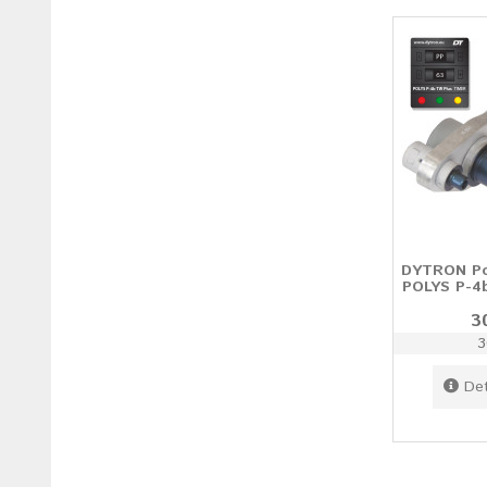
DYTRON Pol
POLYS P-4
3
3
Det