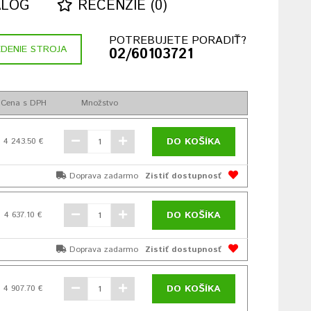
ALÓG
RECENZIE (0)
POTREBUJETE PORADIŤ?
DENIE STROJA
02/60103721
Cena s DPH
Množstvo
DO KOŠÍKA
4 243.50 €
Doprava zadarmo
Zistiť dostupnosť
DO KOŠÍKA
4 637.10 €
Doprava zadarmo
Zistiť dostupnosť
DO KOŠÍKA
4 907.70 €