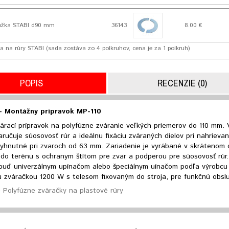
ožka STABI d90 mm
36143
8.00 €
a na rúry STABI (sada zostáva zo 4 polkruhov, cena je za 1 polkruh)
POPIS
RECENZIE (0)
 Montážny prípravok MP-110
árací prípravok na polyfúzne zváranie veľkých priemerov do 110 mm. 
aručuje súosovosť rúr a ideálnu fixáciu zváraných dielov pri nahrievan
yhnutné pri zvaroch od 63 mm. Zariadenie je vyrábané v skrátenom
 do terénu s ochranym štítom pre zvar a podperou pre súosovosť rúr.
 buď univerzálnym upínačom alebo špeciálnym uínačom podľa výrobcu 
u zváračkou 1200 W s telesom fixovaným do stroja, pre funkčnú obsl
Polyfúzne zváračky na plastové rúry