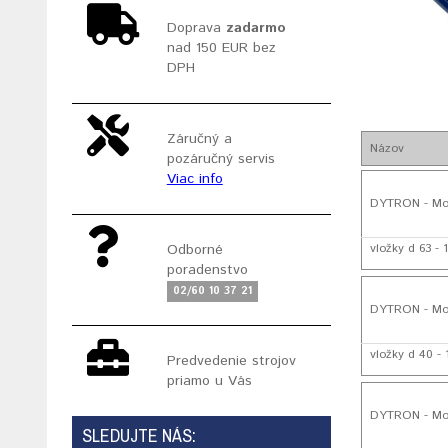
Doprava
zadarmo
nad 150 EUR bez
DPH
Záručný a
Názov
pozáručný servis
Viac info
DYTRON - Mon
Odborné
vložky d 63 -
poradenstvo
02/60 10 37 21
DYTRON - Mon
vložky d 40 -
Predvedenie strojov
priamo u Vás
DYTRON - Mon
SLEDUJTE NÁS: