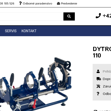
08 105 526
Odborné poradenstvo
Predvedenie
+42
SERVIS
KONTAKT
DYTRO
110
Prihl
Dopr
Záruč
Odbo