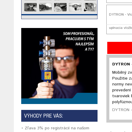
DYTRON - Vl
upínacia vložk
DYTRON -
Mobilný zv
Použitie z
normy nev
prevedení
tvaroviek
polyfúzno
DYTRON - 
VÝHODY PRE VÁS:
• Zľava 3% po registrácií na našom