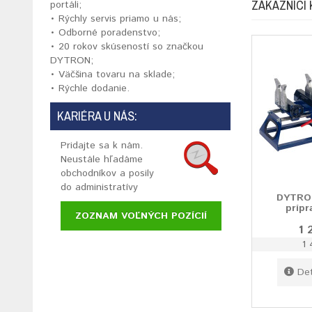
ZÁKAZNÍCI 
portáli;
• Rýchly servis priamo u nás;
• Odborné poradenstvo;
• 20 rokov skúseností so značkou
DYTRON;
• Väčšina tovaru na sklade;
• Rýchle dodanie.
KARIÉRA U NÁS:
Pridajte sa k nám.
Neustále hľadáme
obchodníkov a posily
do administratívy
DYTRON
príp
ZOZNAM VOĽNÝCH POZÍCIÍ
1 
1 
Det